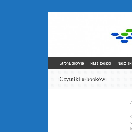
Blog.i-sklep.com.
nowości, recenzje, testy, unboxing
Skocz do
Strona główna
Nasz zespół
Nasz sk
Czytniki e-booków
u
k