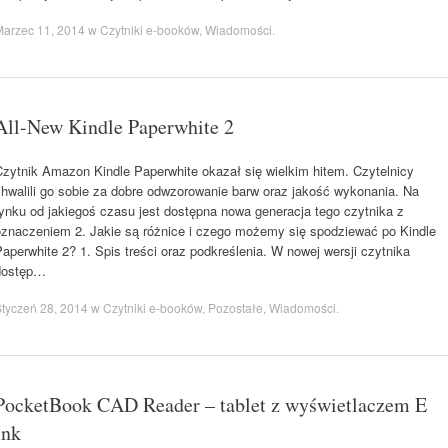
Marzec 11, 2014
w
Czytniki e-booków
,
Wiadomości
.
All-New Kindle Paperwhite 2
Czytnik Amazon Kindle Paperwhite okazał się wielkim hitem. Czytelnicy
chwalili go sobie za dobre odwzorowanie barw oraz jakość wykonania. Na
rynku od jakiegoś czasu jest dostępna nowa generacja tego czytnika z
oznaczeniem 2. Jakie są różnice i czego możemy się spodziewać po Kindle
aperwhite 2? 1. Spis treści oraz podkreślenia. W nowej wersji czytnika
dostęp…
tyczeń 28, 2014
w
Czytniki e-booków
,
Pozostałe
,
Wiadomości
.
PocketBook CAD Reader – tablet z wyświetlaczem E
Ink