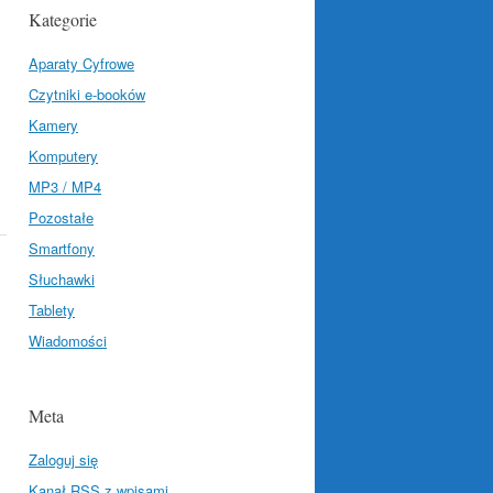
Kategorie
Aparaty Cyfrowe
Czytniki e-booków
Kamery
Komputery
MP3 / MP4
Pozostałe
Smartfony
Słuchawki
Tablety
Wiadomości
Meta
Zaloguj się
Kanał
RSS
z wpisami