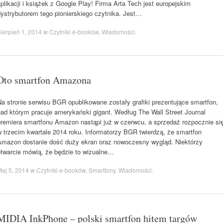
plikacji i książek z Google Play! Firma Arta Tech jest europejskim
dystrybutorem tego pionierskiego czytnika. Jest…
ierpień 1, 2014
w
Czytniki e-booków
,
Wiadomości
.
Oto smartfon Amazona
a stronie serwisu BGR opublikowane zostały grafiki prezentujące smartfon,
nad którym pracuje amerykański gigant. Według The Wall Street Journal
premiera smartfonu Amazon nastąpi już w czerwcu, a sprzedaż rozpocznie si
w trzecim kwartale 2014 roku. Informatorzy BGR twierdzą, że smartfon
Amazon dostanie dość duży ekran oraz nowoczesny wygląd. Niektórzy
otwarcie mówią, że będzie to wizualne…
aj 5, 2014
w
Czytniki e-booków
,
Smartfony
,
Wiadomości
.
MIDIA InkPhone – polski smartfon hitem targów