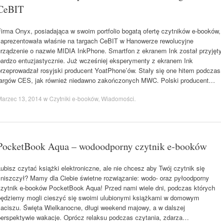
CeBIT
Firma Onyx, posiadająca w swoim portfolio bogatą ofertę czytników e-booków,
zaprezentowała właśnie na targach CeBIT w Hanowerze rewolucyjne
urządzenie o nazwie MIDIA InkPhone. Smartfon z ekranem Ink został przyjęt
bardzo entuzjastycznie. Już wcześniej eksperymenty z ekranem Ink
przeprowadzał rosyjski producent YoatPhone’ów. Stały się one hitem podczas
targów CES, jak również niedawno zakończonych MWC. Polski producent…
Marzec 13, 2014
w
Czytniki e-booków
,
Wiadomości
.
PocketBook Aqua – wodoodporny czytnik e-booków
ubisz czytać książki elektroniczne, ale nie chcesz aby Twój czytnik się
zniszczył? Mamy dla Ciebie świetne rozwiązanie: wodo- oraz pyłoodporny
czytnik e-booków PocketBook Aqua! Przed nami wiele dni, podczas których
będziemy mogli cieszyć się swoimi ulubionymi książkami w domowym
zaciszu. Święta Wielkanocne, długi weekend majowy, a w dalszej
perspektywie wakacje. Oprócz relaksu podczas czytania, zdarza…