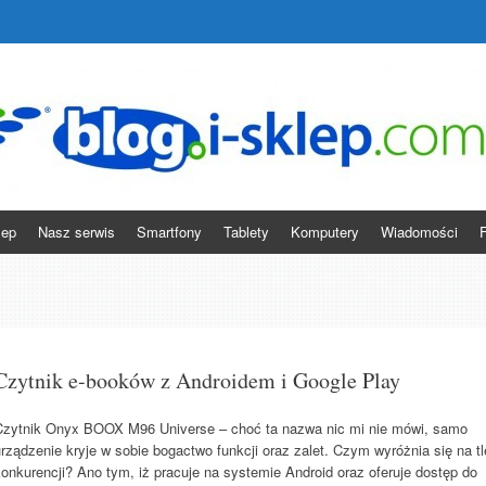
pl
lep
Nasz serwis
Smartfony
Tablety
Komputery
Wiadomości
Czytnik e-booków z Androidem i Google Play
Czytnik Onyx BOOX M96 Universe – choć ta nazwa nic mi nie mówi, samo
rządzenie kryje w sobie bogactwo funkcji oraz zalet. Czym wyróżnia się na tl
onkurencji? Ano tym, iż pracuje na systemie Android oraz oferuje dostęp do