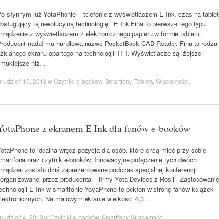
Po słynnym już YotaPhonie – telefonie z wyświetlaczem E Ink, czas na tablet
bsługujący tą rewolucyjną technologię. E Ink Fina to pierwsze tego typu
rządzenie z wyświetlaczem z elektronicznego papieru w formie tabletu.
Producent nadał mu handlową nazwę PocketBook CAD Reader. Fina to rodzaj
zklanego ekranu opartego na technologii TFT. Wyświetlacze są lżejsze i
smuklejsze niż…
rudzień 16, 2013
w
Czytniki e-booków
,
Smartfony
,
Tablety
,
Wiadomości
.
YotaPhone z ekranem E Ink dla fanów e-booków
YotaPhone to idealna wręcz pozycja dla osób, które chcą mieć przy sobie
smartfona oraz czytnik e-booków. Innowacyjne połączenie tych dwóch
urządzeń zostało dziś zaprezentowane podczas specjalnej konferencji
zorganizowanej przez producenta – firmy Yota Devices z Rosji. Zastosowanie
technologii E Ink w smartfonie YoyaPhone to pokłon w stronę fanów książek
elektronicznych. Na matowym ekranie wielkości 4,3…
rudzień 4, 2013
w
Czytniki e-booków
,
Smartfony
,
Wiadomości
.